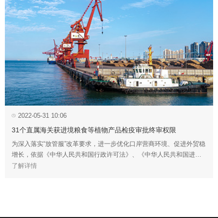
2022-05-31 10:06
31个直属海关获进境粮食等植物产品检疫审批终审权限
为深入落实“放管服”改革要求，进一步优化口岸营商环境、促进外贸稳
增长，依据《中华人民共和国行政许可法》、《中华人民共和国进出
境动植物检疫法》及其实施条例、《进境动植物检疫审批管理办法》
了解详情
等有关法律法规规定，海关总署决定将进境粮食等植物产品的检疫审
批终审权限，授权给具备条件和资质的直属海关，被授权的直属海关
具有本关区辖区相关授权产品进境动植物检疫审批终审权限。