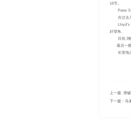
16节。
Peter 
在过去几天
Lloyd’
好望角。
目前,9艘
最后一艘进入
长荣海运表
上一篇: 突
下一篇：马来