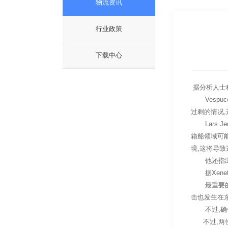
物流资讯
行业政策
下载中心
据分析人士称
Vespucc
过剩的情况
Lars J
箱船领域可能
境,这将导致
他还指出,
据Xenet
最重要的是,
击也发生在
不过,确保苏
不过,两位