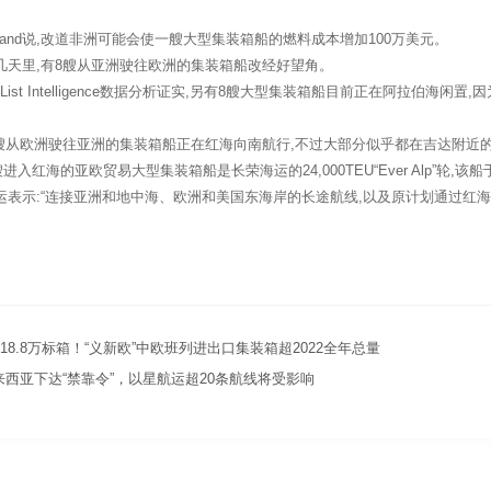
Sand说,改道非洲可能会使一艘大型集装箱船的燃料成本增加100万美元。
里,有8艘从亚洲驶往欧洲的集装箱船改经好望角。
s List Intelligence数据分析证实,另有8艘大型集装箱船目前正在阿拉伯
从欧洲驶往亚洲的集装箱船正在红海向南航行,不过大部分似乎都在吉达附近
红海的亚欧贸易大型集装箱船是长荣海运的24,000TEU“Ever Alp”轮,该船
示:“连接亚洲和地中海、欧洲和美国东海岸的长途航线,以及原计划通过红海的
破18.8万标箱！“义新欧”中欧班列进出口集装箱超2022全年总量
西亚下达“禁靠令”，以星航运超20条航线将受影响