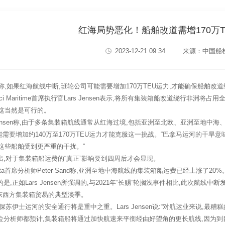
红海局势恶化！船舶改道需增170万T
2023-12-21 09:34
来源：中国船
,如果红海航线中断,班轮公司可能需要增加170万TEU运力,才能确保船舶改
i Maritime首席执行官Lars Jensen表示,将所有集装箱船改道绕行非洲将
,这当然是可行的。
ensen称,由于多条集装箱航线通常从红海过境,包括亚洲至北欧、亚洲至地中
需要增加约140万至170万TEU运力才能克服这一挑战。“巴拿马运河的干旱
这些船舶受到更严重的干扰。”
对于集装箱船运费的“真正”影响要到四周后才会显现。
a首席分析师Peter Sand称,亚洲至地中海航线的集装箱船运费已经上涨了20%
正如Lars Jensen所强调的,与2021年“长赐”轮搁浅事件相比,此次航线中
东西方集装箱贸易的典型淡季。
伊士运河的安全通行将是重中之重。Lars Jensen说:“对航运业来说,最
分析师都预计,集装箱船将通过加快航速来平衡经由好望角的更长航线,因为到目